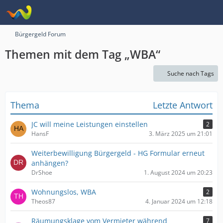
Bürgergeld Forum
Themen mit dem Tag „WBA“
Suche nach Tags
Thema
Letzte Antwort
JC will meine Leistungen einstellen
2
HansF
3. März 2025 um 21:01
Weiterbewilligung Bürgergeld - HG Formular erneut
anhängen?
DrShoe
1. August 2024 um 20:23
Wohnungslos, WBA
2
Theos87
4. Januar 2024 um 12:18
Räumungsklage vom Vermieter während
7