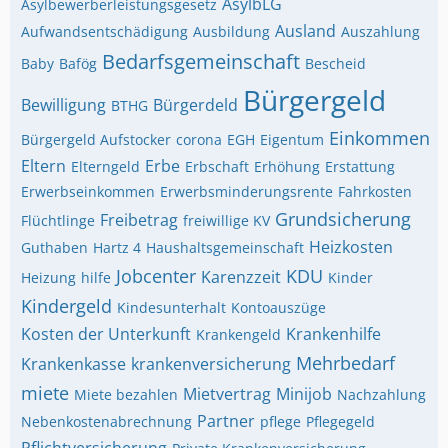
AsylbLG
Asylbewerberleistungsgesetz
Ausland
Aufwandsentschädigung
Ausbildung
Auszahlung
Bedarfsgemeinschaft
Baby
Bafög
Bescheid
Bürgergeld
Bewilligung
Bürgerdeld
BTHG
Einkommen
Bürgergeld Aufstocker
corona
EGH
Eigentum
Eltern
Erbe
Elterngeld
Erbschaft
Erhöhung
Erstattung
Erwerbseinkommen
Erwerbsminderungsrente
Fahrkosten
Grundsicherung
Freibetrag
Flüchtlinge
freiwillige KV
Heizkosten
Guthaben
Hartz 4
Haushaltsgemeinschaft
Jobcenter
KDU
Karenzzeit
Heizung
hilfe
Kinder
Kindergeld
Kindesunterhalt
Kontoauszüge
Kosten der Unterkunft
Krankenhilfe
Krankengeld
Mehrbedarf
Krankenkasse
krankenversicherung
miete
Mietvertrag
Minijob
Miete bezahlen
Nachzahlung
Partner
Nebenkostenabrechnung
pflege
Pflegegeld