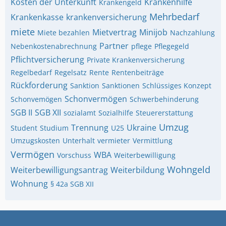
Kosten der Unterkunft
Krankenhilfe
Krankengeld
Mehrbedarf
Krankenkasse
krankenversicherung
miete
Mietvertrag
Minijob
Miete bezahlen
Nachzahlung
Partner
Nebenkostenabrechnung
pflege
Pflegegeld
Pflichtversicherung
Private Krankenversicherung
Regelbedarf
Regelsatz
Rente
Rentenbeiträge
Rückforderung
Sanktion
Sanktionen
Schlüssiges Konzept
Schonvermögen
Schonvemögen
Schwerbehinderung
SGB II
SGB XII
sozialamt
Sozialhilfe
Steuererstattung
Umzug
Trennung
Ukraine
Student
Studium
U25
Umzugskosten
Unterhalt
vermieter
Vermittlung
Vermögen
WBA
Vorschuss
Weiterbewilligung
Wohngeld
Weiterbewilligungsantrag
Weiterbildung
Wohnung
§ 42a SGB XII