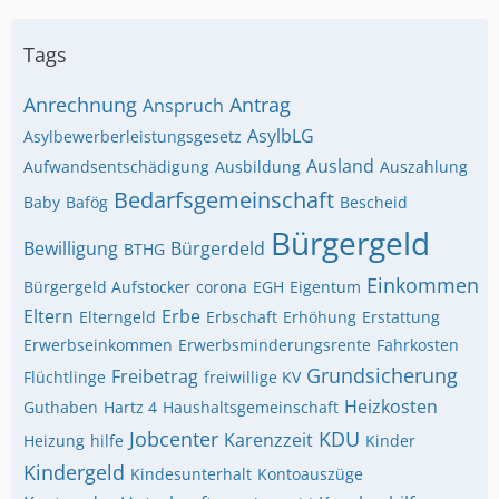
Tags
Anrechnung
Antrag
Anspruch
AsylbLG
Asylbewerberleistungsgesetz
Ausland
Aufwandsentschädigung
Ausbildung
Auszahlung
Bedarfsgemeinschaft
Baby
Bafög
Bescheid
Bürgergeld
Bewilligung
Bürgerdeld
BTHG
Einkommen
Bürgergeld Aufstocker
corona
EGH
Eigentum
Eltern
Erbe
Elterngeld
Erbschaft
Erhöhung
Erstattung
Erwerbseinkommen
Erwerbsminderungsrente
Fahrkosten
Grundsicherung
Freibetrag
Flüchtlinge
freiwillige KV
Heizkosten
Guthaben
Hartz 4
Haushaltsgemeinschaft
Jobcenter
KDU
Karenzzeit
Heizung
hilfe
Kinder
Kindergeld
Kindesunterhalt
Kontoauszüge