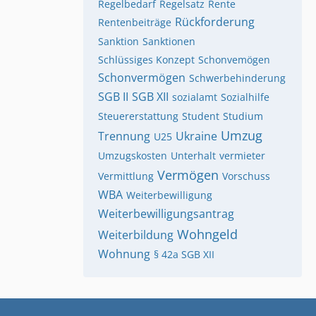
Regelbedarf
Regelsatz
Rente
Rückforderung
Rentenbeiträge
Sanktion
Sanktionen
Schlüssiges Konzept
Schonvemögen
Schonvermögen
Schwerbehinderung
SGB II
SGB XII
sozialamt
Sozialhilfe
Steuererstattung
Student
Studium
Umzug
Trennung
Ukraine
U25
Umzugskosten
Unterhalt
vermieter
Vermögen
Vermittlung
Vorschuss
WBA
Weiterbewilligung
Weiterbewilligungsantrag
Wohngeld
Weiterbildung
Wohnung
§ 42a SGB XII