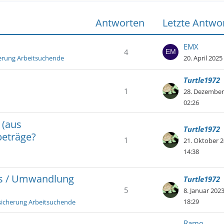
Antworten
Letzte Antwo
EMX
4
erung Arbeitsuchende
20. April 202
Turtle1972
1
28. Dezember
02:26
 (aus
Turtle1972
beträge?
1
21. Oktober 
14:38
rs / Umwandlung
Turtle1972
5
8. Januar 202
18:29
sicherung Arbeitsuchende
Ramo