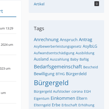
Artikel
0
rt
Tags
5 um 13:29
Anrechnung
Antrag
Anspruch
 2024 um
AsylbLG
Asylbewerberleistungsgesetz
Aufwandsentschädigung
Ausbildung
Ausland
Auszahlung
Baby
Bafög
Bedarfsgemeinschaft
Bescheid
2023 um
Bewilligung
Bürgerdeld
BTHG
Bürgergeld
Bürgergeld Aufstocker
corona
EGH
3 um
Einkommen
Eltern
Eigentum
Erbe
Elterngeld
Erbschaft
Erhöhung