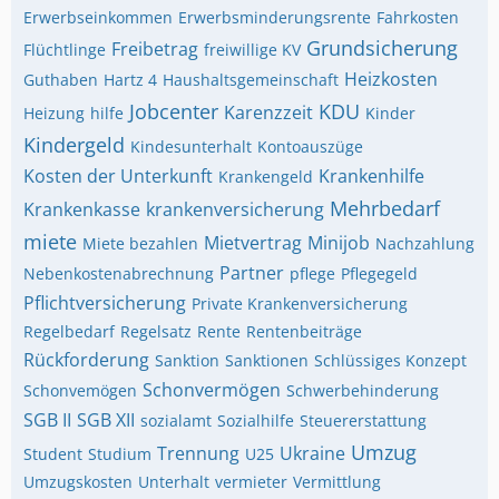
Erwerbseinkommen
Erwerbsminderungsrente
Fahrkosten
Grundsicherung
Freibetrag
Flüchtlinge
freiwillige KV
Heizkosten
Guthaben
Hartz 4
Haushaltsgemeinschaft
Jobcenter
KDU
Karenzzeit
Heizung
hilfe
Kinder
Kindergeld
Kindesunterhalt
Kontoauszüge
Kosten der Unterkunft
Krankenhilfe
Krankengeld
Mehrbedarf
Krankenkasse
krankenversicherung
miete
Mietvertrag
Minijob
Miete bezahlen
Nachzahlung
Partner
Nebenkostenabrechnung
pflege
Pflegegeld
Pflichtversicherung
Private Krankenversicherung
Regelbedarf
Regelsatz
Rente
Rentenbeiträge
Rückforderung
Sanktion
Sanktionen
Schlüssiges Konzept
Schonvermögen
Schonvemögen
Schwerbehinderung
SGB II
SGB XII
sozialamt
Sozialhilfe
Steuererstattung
Umzug
Trennung
Ukraine
Student
Studium
U25
Umzugskosten
Unterhalt
vermieter
Vermittlung