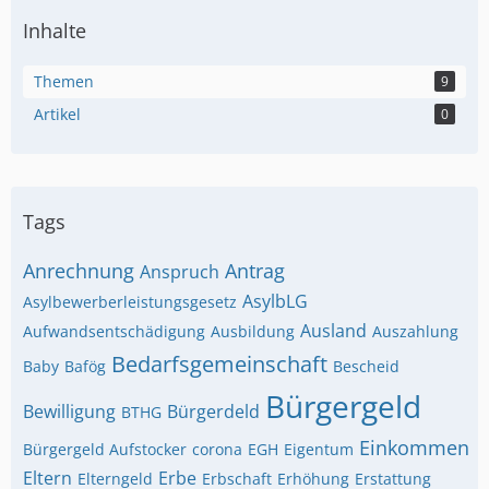
Inhalte
Themen
9
Artikel
0
Tags
Anrechnung
Antrag
Anspruch
AsylbLG
Asylbewerberleistungsgesetz
Ausland
Aufwandsentschädigung
Ausbildung
Auszahlung
Bedarfsgemeinschaft
Baby
Bafög
Bescheid
Bürgergeld
Bewilligung
Bürgerdeld
BTHG
Einkommen
Bürgergeld Aufstocker
corona
EGH
Eigentum
Eltern
Erbe
Elterngeld
Erbschaft
Erhöhung
Erstattung