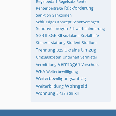
Regelbedarf
Regelsatz
Rente
Rückforderung
Rentenbeiträge
Sanktion
Sanktionen
Schlüssiges Konzept
Schonvemögen
Schonvermögen
Schwerbehinderung
SGB II
SGB XII
sozialamt
Sozialhilfe
Steuererstattung
Student
Studium
Umzug
Trennung
Ukraine
U25
Umzugskosten
Unterhalt
vermieter
Vermögen
Vermittlung
Vorschuss
WBA
Weiterbewilligung
Weiterbewilligungsantrag
Wohngeld
Weiterbildung
Wohnung
§ 42a SGB XII