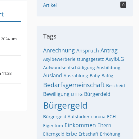
Artikel
0
rt
Tags
 2024 um
Anrechnung
Antrag
Anspruch
AsylbLG
Asylbewerberleistungsgesetz
Aufwandsentschädigung
Ausbildung
m 11:38
Ausland
Auszahlung
Baby
Bafög
Bedarfsgemeinschaft
Bescheid
Bewilligung
Bürgerdeld
BTHG
Bürgergeld
Bürgergeld Aufstocker
corona
EGH
Einkommen
Eltern
Eigentum
Erbe
Elterngeld
Erbschaft
Erhöhung