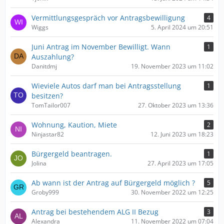
Vermittlungsgespräch vor Antragsbewilligung
4
Wiggs
5. April 2024 um 20:51
Juni Antrag im November Bewilligt. Wann
1
Auszahlung?
Danitdmj
19. November 2023 um 11:02
Wieviele Autos darf man bei Antragsstellung
1
besitzen?
TomTailor007
27. Oktober 2023 um 13:36
Wohnung, Kaution, Miete
2
Ninjastar82
12. Juni 2023 um 18:23
Bürgergeld beantragen.
1
Jolina
27. April 2023 um 17:05
Ab wann ist der Antrag auf Bürgergeld möglich ?
5
Groby999
30. November 2022 um 12:25
Antrag bei bestehendem ALG II Bezug
3
Alexandra
11. November 2022 um 07:04