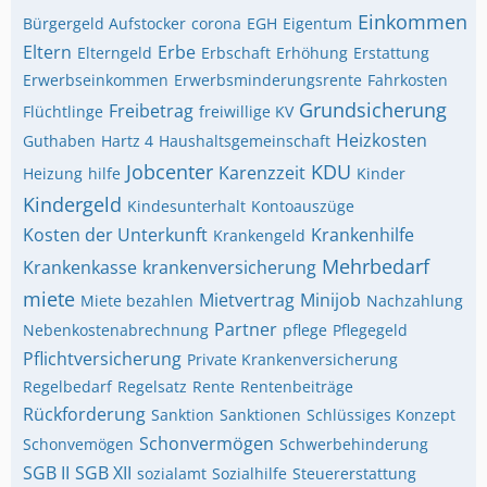
Einkommen
Bürgergeld Aufstocker
corona
EGH
Eigentum
Eltern
Erbe
Elterngeld
Erbschaft
Erhöhung
Erstattung
Erwerbseinkommen
Erwerbsminderungsrente
Fahrkosten
Grundsicherung
Freibetrag
Flüchtlinge
freiwillige KV
Heizkosten
Guthaben
Hartz 4
Haushaltsgemeinschaft
Jobcenter
KDU
Karenzzeit
Heizung
hilfe
Kinder
Kindergeld
Kindesunterhalt
Kontoauszüge
Kosten der Unterkunft
Krankenhilfe
Krankengeld
Mehrbedarf
Krankenkasse
krankenversicherung
miete
Mietvertrag
Minijob
Miete bezahlen
Nachzahlung
Partner
Nebenkostenabrechnung
pflege
Pflegegeld
Pflichtversicherung
Private Krankenversicherung
Regelbedarf
Regelsatz
Rente
Rentenbeiträge
Rückforderung
Sanktion
Sanktionen
Schlüssiges Konzept
Schonvermögen
Schonvemögen
Schwerbehinderung
SGB II
SGB XII
sozialamt
Sozialhilfe
Steuererstattung