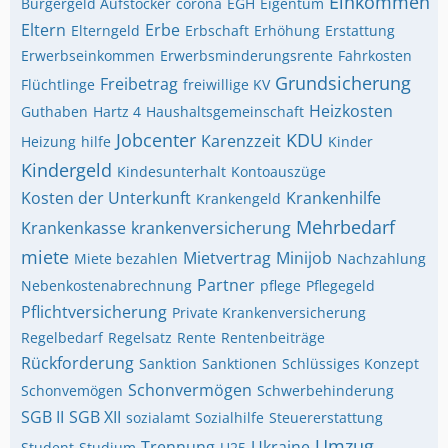
Einkommen
Bürgergeld Aufstocker
corona
EGH
Eigentum
Eltern
Erbe
Elterngeld
Erbschaft
Erhöhung
Erstattung
Erwerbseinkommen
Erwerbsminderungsrente
Fahrkosten
Grundsicherung
Freibetrag
Flüchtlinge
freiwillige KV
Heizkosten
Guthaben
Hartz 4
Haushaltsgemeinschaft
Jobcenter
KDU
Karenzzeit
Heizung
hilfe
Kinder
Kindergeld
Kindesunterhalt
Kontoauszüge
Kosten der Unterkunft
Krankenhilfe
Krankengeld
Mehrbedarf
Krankenkasse
krankenversicherung
miete
Mietvertrag
Minijob
Miete bezahlen
Nachzahlung
Partner
Nebenkostenabrechnung
pflege
Pflegegeld
Pflichtversicherung
Private Krankenversicherung
Regelbedarf
Regelsatz
Rente
Rentenbeiträge
Rückforderung
Sanktion
Sanktionen
Schlüssiges Konzept
Schonvermögen
Schonvemögen
Schwerbehinderung
SGB II
SGB XII
sozialamt
Sozialhilfe
Steuererstattung
Umzug
Trennung
Ukraine
Student
Studium
U25