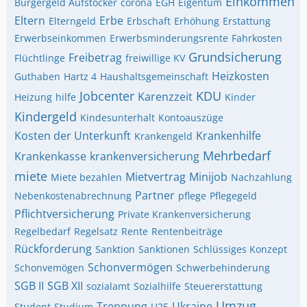
Einkommen
Bürgergeld Aufstocker
corona
EGH
Eigentum
Eltern
Erbe
Elterngeld
Erbschaft
Erhöhung
Erstattung
Erwerbseinkommen
Erwerbsminderungsrente
Fahrkosten
Grundsicherung
Freibetrag
Flüchtlinge
freiwillige KV
Heizkosten
Guthaben
Hartz 4
Haushaltsgemeinschaft
Jobcenter
KDU
Karenzzeit
Heizung
hilfe
Kinder
Kindergeld
Kindesunterhalt
Kontoauszüge
Kosten der Unterkunft
Krankenhilfe
Krankengeld
Mehrbedarf
Krankenkasse
krankenversicherung
miete
Mietvertrag
Minijob
Miete bezahlen
Nachzahlung
Partner
Nebenkostenabrechnung
pflege
Pflegegeld
Pflichtversicherung
Private Krankenversicherung
Regelbedarf
Regelsatz
Rente
Rentenbeiträge
Rückforderung
Sanktion
Sanktionen
Schlüssiges Konzept
Schonvermögen
Schonvemögen
Schwerbehinderung
SGB II
SGB XII
sozialamt
Sozialhilfe
Steuererstattung
Umzug
Trennung
Ukraine
Student
Studium
U25