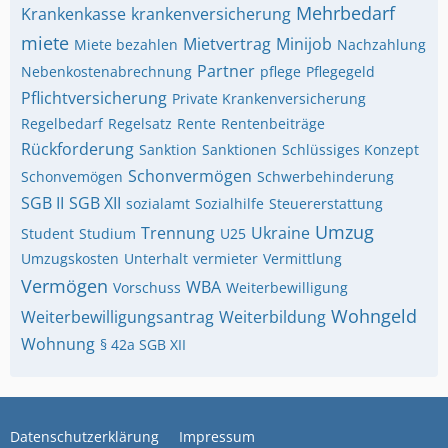
Mehrbedarf
Krankenkasse
krankenversicherung
miete
Mietvertrag
Minijob
Miete bezahlen
Nachzahlung
Partner
Nebenkostenabrechnung
pflege
Pflegegeld
Pflichtversicherung
Private Krankenversicherung
Regelbedarf
Regelsatz
Rente
Rentenbeiträge
Rückforderung
Sanktion
Sanktionen
Schlüssiges Konzept
Schonvermögen
Schonvemögen
Schwerbehinderung
SGB II
SGB XII
sozialamt
Sozialhilfe
Steuererstattung
Umzug
Trennung
Ukraine
Student
Studium
U25
Umzugskosten
Unterhalt
vermieter
Vermittlung
Vermögen
WBA
Vorschuss
Weiterbewilligung
Wohngeld
Weiterbewilligungsantrag
Weiterbildung
Wohnung
§ 42a SGB XII
Datenschutzerklärung
Impressum