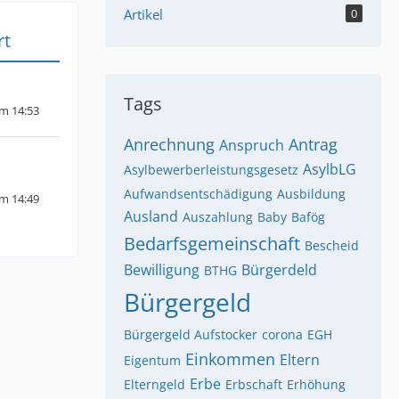
Artikel
0
rt
Tags
um 14:53
Anrechnung
Antrag
Anspruch
AsylbLG
Asylbewerberleistungsgesetz
Aufwandsentschädigung
Ausbildung
um 14:49
Ausland
Auszahlung
Baby
Bafög
Bedarfsgemeinschaft
Bescheid
Bewilligung
Bürgerdeld
BTHG
Bürgergeld
Bürgergeld Aufstocker
corona
EGH
Einkommen
Eltern
Eigentum
Erbe
Elterngeld
Erbschaft
Erhöhung