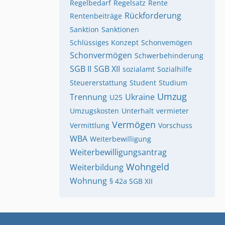
Regelbedarf
Regelsatz
Rente
Rückforderung
Rentenbeiträge
Sanktion
Sanktionen
Schlüssiges Konzept
Schonvemögen
Schonvermögen
Schwerbehinderung
SGB II
SGB XII
sozialamt
Sozialhilfe
Steuererstattung
Student
Studium
Umzug
Trennung
Ukraine
U25
Umzugskosten
Unterhalt
vermieter
Vermögen
Vermittlung
Vorschuss
WBA
Weiterbewilligung
Weiterbewilligungsantrag
Wohngeld
Weiterbildung
Wohnung
§ 42a SGB XII