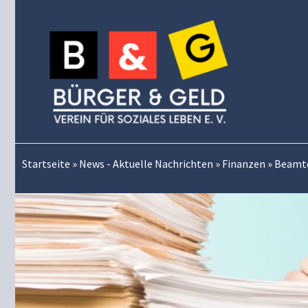
Zum
Inhalt
springen
Startseite
»
News - Aktuelle Nachrichten
»
Finanzen
»
Beamte