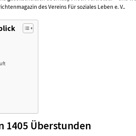
chtenmagazin des Vereins Für soziales Leben e. V..
blick
s
uft
on 1405 Überstunden