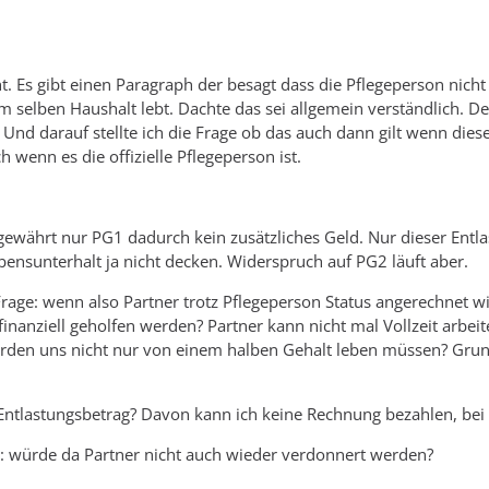
t. Es gibt einen Paragraph der besagt dass die Pflegeperson nicht
im selben Haushalt lebt. Dachte das sei allgemein verständlich.
t. Und darauf stellte ich die Frage ob das auch dann gilt wenn die
ch wenn es die offizielle Pflegeperson ist.
gewährt nur PG1 dadurch kein zusätzliches Geld. Nur dieser Entlas
ensunterhalt ja nicht decken. Widerspruch auf PG2 läuft aber.
Frage: wenn also Partner trotz Pflegeperson Status angerechnet w
finanziell geholfen werden? Partner kann nicht mal Vollzeit arbei
erden uns nicht nur von einem halben Gehalt leben müssen? Grun
Entlastungsbetrag? Davon kann ich keine Rechnung bezahlen, bei 
würde da Partner nicht auch wieder verdonnert werden?