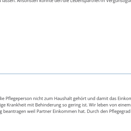
 lassen. Ansonsten könnte der/die Lebenspartner/in Vergünstig
die Pflegeperson nicht zum Haushalt gehört und damit das Einko
ige Krankheit mit Behinderung so gering ist. Wir leben von eine
g beantragen weil Partner Einkommen hat. Durch den Pflegegrad 