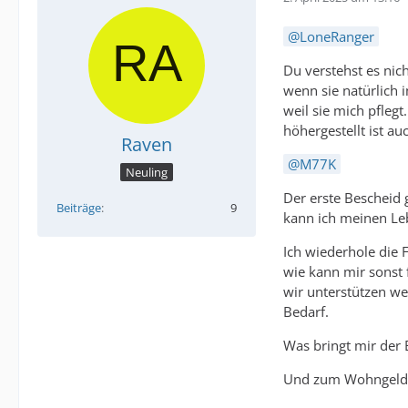
LoneRanger
Du verstehst es nich
wenn sie natürlich 
weil sie mich pfleg
höhergestellt ist au
Raven
M77K
Neuling
Der erste Bescheid 
Beiträge
9
kann ich meinen Leb
Ich wiederhole die 
wie kann mir sonst 
wir unterstützen w
Bedarf.
Was bringt mir der 
Und zum Wohngeld: 