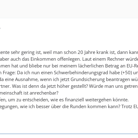
6
ente sehr gering ist, weil man schon 20 Jahre krank ist, dann k
 aber auch das Einkommen offenlegen. Laut einem Rechner wür
men hat und bliebe nur bei meinem lächerlichen Betrag an EU-Rente
chen Frage: Da ich nun einen Schwerbehinderungsgrad habe (+50
da eine Ausnahme, wenn ich jetzt Grundsicherung beantragen wür
rtner. Was ist denn da jetzt höher gestellt? Würde man uns getrenn
meinschaft ist anrechenbar?
en, um zu entscheiden, wie es finanziell weitergehen könnte.
egungen, wie ich besser über die Runden kommen kann? Trotz E