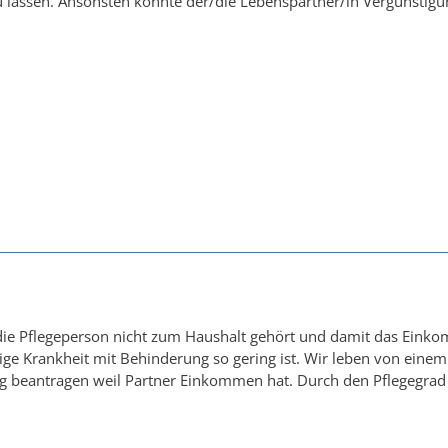
 lassen. Ansonsten könnte der/die Lebenspartner/in Vergünstig
die Pflegeperson nicht zum Haushalt gehört und damit das Einko
ige Krankheit mit Behinderung so gering ist. Wir leben von eine
g beantragen weil Partner Einkommen hat. Durch den Pflegegrad 