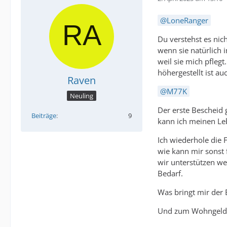
LoneRanger
Du verstehst es nich
wenn sie natürlich 
weil sie mich pfleg
höhergestellt ist au
Raven
M77K
Neuling
Der erste Bescheid 
Beiträge
9
kann ich meinen Leb
Ich wiederhole die 
wie kann mir sonst 
wir unterstützen w
Bedarf.
Was bringt mir der 
Und zum Wohngeld: 