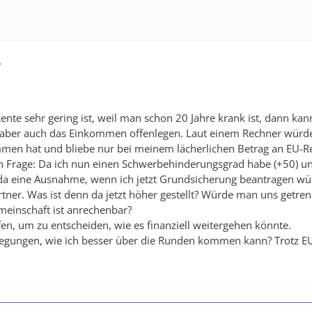
6
ente sehr gering ist, weil man schon 20 Jahre krank ist, dann k
 aber auch das Einkommen offenlegen. Laut einem Rechner wür
men hat und bliebe nur bei meinem lächerlichen Betrag an EU-Rente
chen Frage: Da ich nun einen Schwerbehinderungsgrad habe (+50
da eine Ausnahme, wenn ich jetzt Grundsicherung beantragen wür
rtner. Was ist denn da jetzt höher gestellt? Würde man uns getrenn
meinschaft ist anrechenbar?
en, um zu entscheiden, wie es finanziell weitergehen könnte.
egungen, wie ich besser über die Runden kommen kann? Trotz E