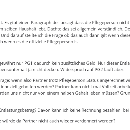
t. Es gibt einen Paragraph der besagt dass die Pflegeperson nicht
im selben Haushalt lebt. Dachte das sei allgemein verständlich.
t. Und darauf stellte ich die Frage ob das auch dann gilt wenn die
ch wenn es die offizielle Pflegeperson ist.
gewährt nur PG1 dadurch kein zusätzliches Geld. Nur dieser Entlas
ensunterhalt ja nicht decken. Widerspruch auf PG2 läuft aber.
Frage: wenn also Partner trotz Pflegeperson Status angerechnet w
finanziell geholfen werden? Partner kann nicht mal Vollzeit arbei
erden uns nicht nur von einem halben Gehalt leben müssen? Grun
Entlastungsbetrag? Davon kann ich keine Rechnung bezahlen, bei 
würde da Partner nicht auch wieder verdonnert werden?