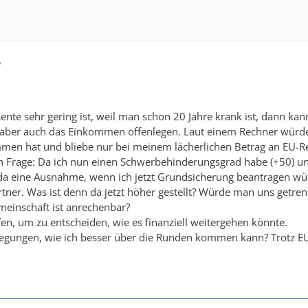
6
ente sehr gering ist, weil man schon 20 Jahre krank ist, dann k
 aber auch das Einkommen offenlegen. Laut einem Rechner wür
men hat und bliebe nur bei meinem lächerlichen Betrag an EU-Rente
chen Frage: Da ich nun einen Schwerbehinderungsgrad habe (+50
da eine Ausnahme, wenn ich jetzt Grundsicherung beantragen wür
rtner. Was ist denn da jetzt höher gestellt? Würde man uns getrenn
meinschaft ist anrechenbar?
en, um zu entscheiden, wie es finanziell weitergehen könnte.
egungen, wie ich besser über die Runden kommen kann? Trotz E