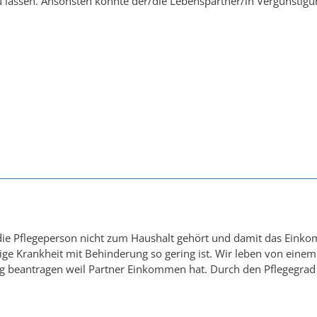
 lassen. Ansonsten könnte der/die Lebenspartner/in Vergünstig
die Pflegeperson nicht zum Haushalt gehört und damit das Einko
ige Krankheit mit Behinderung so gering ist. Wir leben von eine
g beantragen weil Partner Einkommen hat. Durch den Pflegegrad 