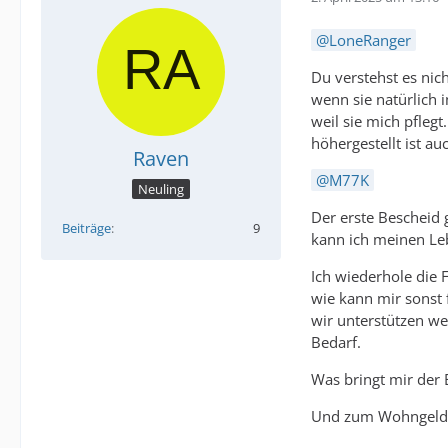
LoneRanger
Du verstehst es nich
wenn sie natürlich 
weil sie mich pfleg
höhergestellt ist au
Raven
M77K
Neuling
Der erste Bescheid 
Beiträge
9
kann ich meinen Leb
Ich wiederhole die 
wie kann mir sonst 
wir unterstützen w
Bedarf.
Was bringt mir der 
Und zum Wohngeld: 