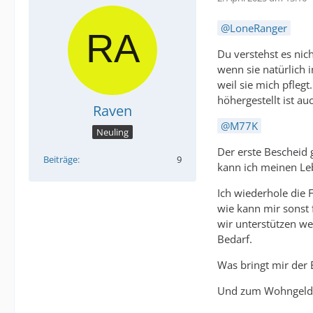
LoneRanger
Du verstehst es nich
wenn sie natürlich 
weil sie mich pfleg
höhergestellt ist au
Raven
M77K
Neuling
Der erste Bescheid 
Beiträge
9
kann ich meinen Leb
Ich wiederhole die 
wie kann mir sonst 
wir unterstützen w
Bedarf.
Was bringt mir der 
Und zum Wohngeld: 