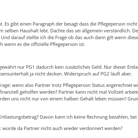
t. Es gibt einen Paragraph der besagt dass die Pflegeperson nicht
im selben Haushalt lebt. Dachte das sei allgemein verständlich.
t. Und darauf stellte ich die Frage ob das auch dann gilt wenn die
ch wenn es die offizielle Pflegeperson ist.
gewährt nur PG1 dadurch kein zusätzliches Geld. Nur dieser Entlas
ensunterhalt ja nicht decken. Widerspruch auf PG2 läuft aber.
Frage: wenn also Partner trotz Pflegeperson Status angerechnet w
finanziell geholfen werden? Partner kann nicht mal Vollzeit arbei
erden uns nicht nur von einem halben Gehalt leben müssen? Grun
Entlastungsbetrag? Davon kann ich keine Rechnung bezahlen, bei 
würde da Partner nicht auch wieder verdonnert werden?