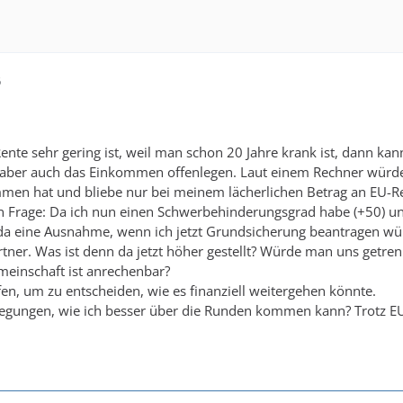
6
ente sehr gering ist, weil man schon 20 Jahre krank ist, dann k
 aber auch das Einkommen offenlegen. Laut einem Rechner wür
men hat und bliebe nur bei meinem lächerlichen Betrag an EU-Rente
chen Frage: Da ich nun einen Schwerbehinderungsgrad habe (+50
da eine Ausnahme, wenn ich jetzt Grundsicherung beantragen wür
rtner. Was ist denn da jetzt höher gestellt? Würde man uns getrenn
meinschaft ist anrechenbar?
en, um zu entscheiden, wie es finanziell weitergehen könnte.
egungen, wie ich besser über die Runden kommen kann? Trotz E