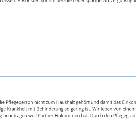
 lassen. Ansonsten könnte der/die Lebenspartner/in Vergünstig
die Pflegeperson nicht zum Haushalt gehört und damit das Einko
ige Krankheit mit Behinderung so gering ist. Wir leben von eine
g beantragen weil Partner Einkommen hat. Durch den Pflegegrad 