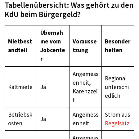
Tabellenübersicht: Was gehört zu den
KdU beim Bürgergeld?
Übernah
Mietbest
me vom
Vorausse
Besonder
andteil
Jobcente
tzung
heiten
r
Angemess
Regional
enheit,
Kaltmiete
Ja
unterschi
Karenzzei
edlich
t
Betriebsk
Angemess
Strom aus
Ja
osten
enheit
Regelsatz
Angemess