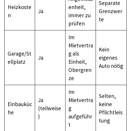
Separate
Heizkoste
enheit,
Ja
Grenzwer
n
immer zu
te
prüfen
Im
Mietvertra
Kein
Garage/St
g als
Ja
eigenes
ellplatz
Einheit,
Auto nötig
Obergren
ze
Im
Selten,
Ja
Mietvertra
Einbauküc
keine
(teilweise
g
he
Pflichtleis
)
aufgeführ
tung
t