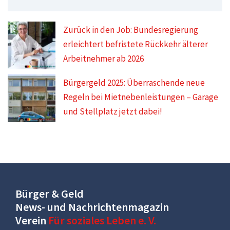
Zurück in den Job: Bundesregierung
erleichtert befristete Rückkehr älterer
Arbeitnehmer ab 2026
Bürgergeld 2025: Überraschende neue
Regeln bei Mietnebenleistungen – Garage
und Stellplatz jetzt dabei!
Bürger & Geld
News- und Nachrichtenmagazin
Verein
Für soziales Leben e. V.