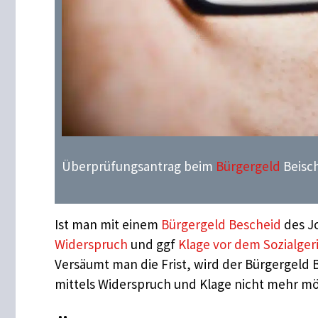
Überprüfungsantrag beim
Bürgergeld
Beisch
Ist man mit einem
Bürgergeld Bescheid
des Jo
Widerspruch
und ggf
Klage vor dem Sozialger
Versäumt man die Frist, wird der Bürgergeld B
mittels Widerspruch und Klage nicht mehr mög