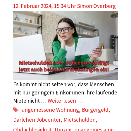
12. Februar 2024, 15:34 Uhr
Simon Overberg
Es kommt nicht selten vor, dass Menschen
mit nur geringem Einkommen ihre laufende
Miete nicht …
Weiterlesen …
Schlagwörter
angemessene Wohnung
,
Bürgergeld
,
Darlehen Jobcenter
,
Mietschulden
,
Obdachlosigkeit
,
Umzug
,
unangemessene