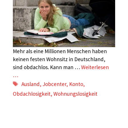
Mehr als eine Millionen Menschen haben
keinen festen Wohnsitz in Deutschland,
sind obdachlos. Kann man …
Weiterlesen
…
Schlagwörter
Ausland
,
Jobcenter
,
Konto
,
Obdachlosigkeit
,
Wohnungslosigkeit