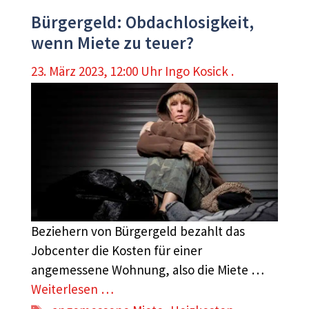
Bürgergeld: Obdachlosigkeit,
wenn Miete zu teuer?
23. März 2023, 12:00 Uhr
Ingo Kosick .
Beziehern von Bürgergeld bezahlt das
Jobcenter die Kosten für einer
angemessene Wohnung, also die Miete …
Weiterlesen …
Schlagwörter