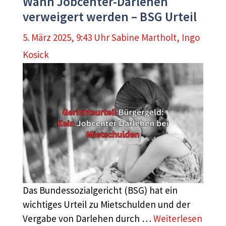
Wann Jobcenter-Darlehen
verweigert werden – BSG Urteil
5. März 2025, 9:43 Uhr
Sabine Martholt
,
Ingo
Kosick
Das Bundessozialgericht (BSG) hat ein
wichtiges Urteil zu Mietschulden und der
Vergabe von Darlehen durch …
Weiterlesen