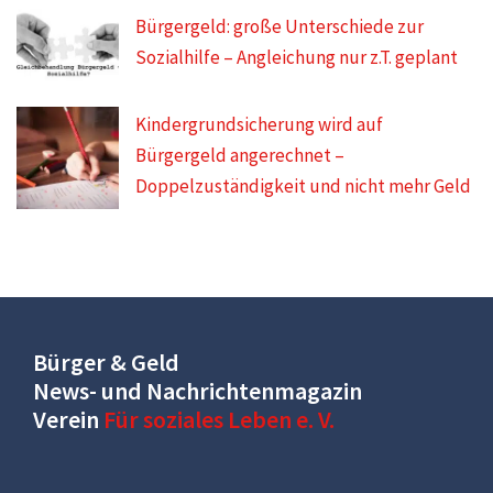
Bürgergeld: große Unterschiede zur
Sozialhilfe – Angleichung nur z.T. geplant
Kindergrundsicherung wird auf
Bürgergeld angerechnet –
Doppelzuständigkeit und nicht mehr Geld
Bürger & Geld
News- und Nachrichtenmagazin
Verein
Für soziales Leben e. V.