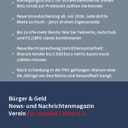
BAG‑Urteil zur Probezeit sollten Sie kennen
Neue Grundsicherung ab Juli 2026: Jede dritte
Miete zu hoch – jetzt drohen Eigenanteile
Bis zu 6 % mehr Rente: Wie Sie Teilrente, Aufschub
und FSJ/BFD clever kombinieren
Neue Rechtsprechung zum Elternunterhalt:
Warum Kinder bis 5.500 Euro netto kaum noch
zahlen müssen
Nach Scheidung in der PKV gefangen: Warum eine
64‑Jährige um ihre Rente und Gesundheit bangt
Bürger & Geld
News- und Nachrichtenmagazin
Verein
Für soziales Leben e. V.