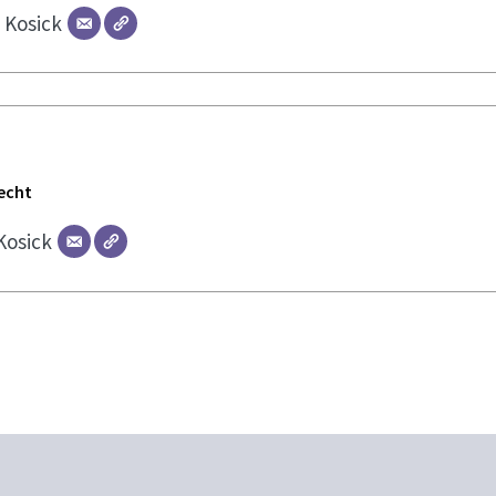
r
Kosick
echt
Kosick