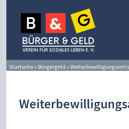
Zum
Inhalt
springen
Startseite
»
Bürgergeld
»
Weiterbewilligungsantr
Weiterbewilligungs