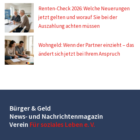
Renten-Check 2026: Welche Neuerungen
jetzt gelten und worauf Sie bei der
Auszahlung achten müssen
Wohngeld: Wenn der Partner einzieht – das
ändert sich jetzt bei Ihrem Anspruch
Bürger & Geld
News- und Nachrichtenmagazin
Verein
Für soziales Leben e. V.