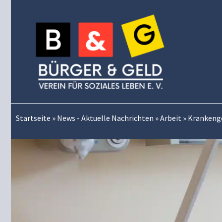
Zum
Inhalt
springen
Startseite
»
News - Aktuelle Nachrichten
»
Arbeit
»
Krankenge