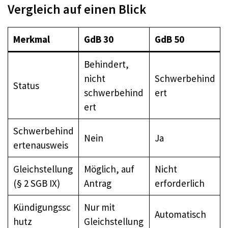
Vergleich auf einen Blick
Merkmal
GdB 30
GdB 50
Behindert,
nicht
Schwerbehind
Status
schwerbehind
ert
ert
Schwerbehind
Nein
Ja
ertenausweis
Gleichstellung
Möglich, auf
Nicht
(§ 2 SGB IX)
Antrag
erforderlich
Kündigungssc
Nur mit
Automatisch
hutz
Gleichstellung