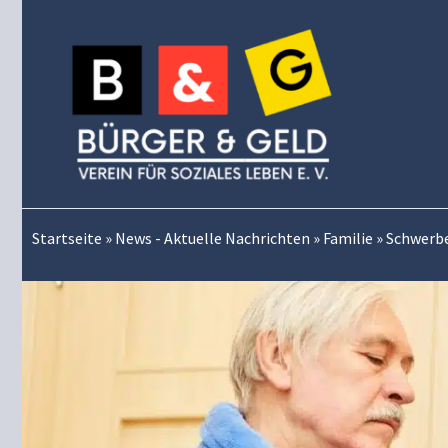
Zum
Inhalt
springen
Startseite
»
News - Aktuelle Nachrichten
»
Familie
»
Schwerbe