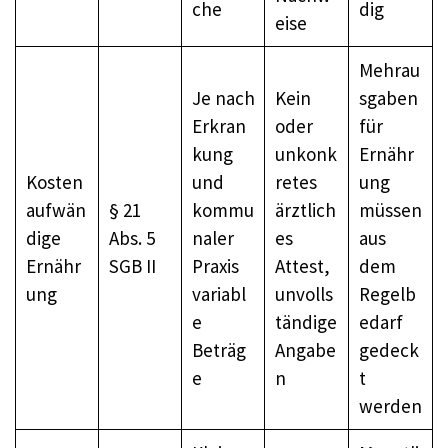
che
dig
eise
Mehrau
Je nach
Kein
sgaben
Erkran
oder
für
kung
unkonk
Ernähr
Kosten
und
retes
ung
aufwän
§ 21
kommu
ärztlich
müssen
dige
Abs. 5
naler
es
aus
Ernähr
SGB II
Praxis
Attest,
dem
ung
variabl
unvolls
Regelb
e
tändige
edarf
Beträg
Angabe
gedeck
e
n
t
werden