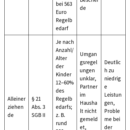
bei 563
de
Euro
Regelb
edarf
Je nach
Anzahl/
Umgan
Alter
gsregel
Deutlic
der
ungen
h zu
Kinder
unklar,
niedrig
12–60%
Partner
e
des
im
Leistun
Alleiner
§ 21
Regelb
Hausha
gen,
ziehen
Abs. 3
edarfs;
lt nicht
Proble
de
SGB II
z. B.
gemeld
me bei
rund
et,
der