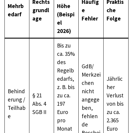
Rechts
Häufig
Praktis
Mehrb
Höhe
grundl
e
che
edarf
(Beispi
age
Fehler
Folge
el
2026)
Bis zu
ca. 35%
des
GdB/
Regelb
Merkzei
edarfs,
Jährlic
chen
z. B. bis
her
Behind
nicht
§ 21
zu ca.
Verlust
erung /
angege
Abs. 4
197
von bis
Teilhab
ben,
SGB II
Euro
zu ca.
e
fehlen
pro
2.365
de
Monat
Euro
Beschei