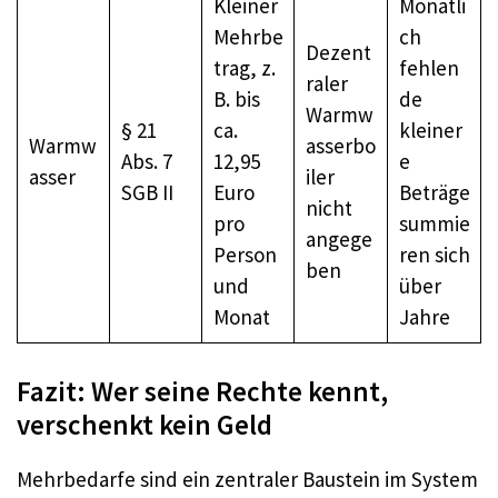
Kleiner
Monatli
Mehrbe
ch
Dezent
trag, z.
fehlen
raler
B. bis
de
Warmw
§ 21
ca.
kleiner
Warmw
asserbo
Abs. 7
12,95
e
asser
iler
SGB II
Euro
Beträge
nicht
pro
summie
angege
Person
ren sich
ben
und
über
Monat
Jahre
Fazit: Wer seine Rechte kennt,
verschenkt kein Geld
Mehrbedarfe sind ein zentraler Baustein im System