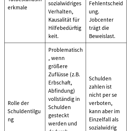
sozialwidriges
Fehlentscheid
erkmale
Verhalten,
ung.
Kausalität für
Jobcenter
Hilfebedürftig
trägt die
keit.
Beweislast.
Problematisch
, wenn
größere
Zuflüsse (z.B.
Schulden
Erbschaft,
zahlen ist
Abfindung)
nicht per se
vollständig in
Rolle der
verboten,
Schulden
Schuldentilgu
kann aber im
gesteckt
ng
Einzelfall als
werden und
sozialwidrig