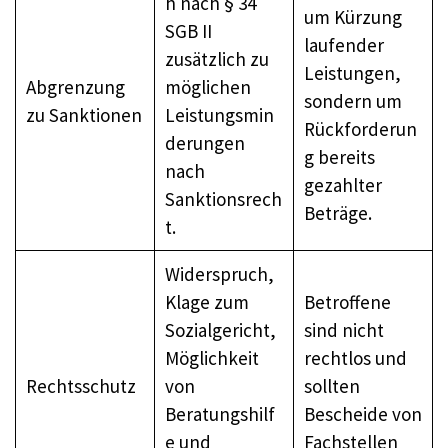
h nach § 34
um Kürzung
SGB II
laufender
zusätzlich zu
Leistungen,
Abgrenzung
möglichen
sondern um
zu Sanktionen
Leistungsmin
Rückforderun
derungen
g bereits
nach
gezahlter
Sanktionsrech
Beträge.
t.
Widerspruch,
Klage zum
Betroffene
Sozialgericht,
sind nicht
Möglichkeit
rechtlos und
Rechtsschutz
von
sollten
Beratungshilf
Bescheide von
e und
Fachstellen