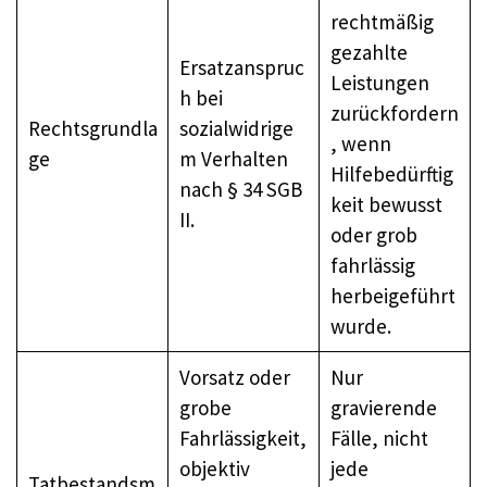
rechtmäßig
gezahlte
Ersatzanspruc
Leistungen
h bei
zurückfordern
Rechtsgrundla
sozialwidrige
, wenn
ge
m Verhalten
Hilfebedürftig
nach § 34 SGB
keit bewusst
II.
oder grob
fahrlässig
herbeigeführt
wurde.
Vorsatz oder
Nur
grobe
gravierende
Fahrlässigkeit,
Fälle, nicht
objektiv
jede
Tatbestandsm