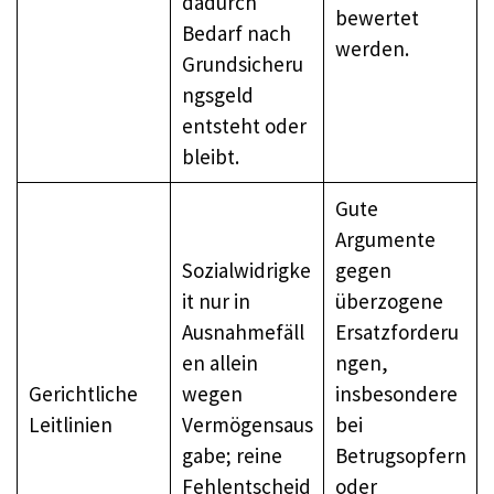
dadurch
bewertet
Bedarf nach
werden.
Grundsicheru
ngsgeld
entsteht oder
bleibt.
Gute
Argumente
Sozialwidrigke
gegen
it nur in
überzogene
Ausnahmefäll
Ersatzforderu
en allein
ngen,
Gerichtliche
wegen
insbesondere
Leitlinien
Vermögensaus
bei
gabe; reine
Betrugsopfern
Fehlentscheid
oder