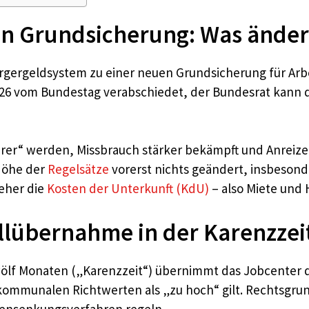
n Grundsicherung: Was ändert
rgergeldsystem zu einer neuen Grundsicherung für Ar
 vom Bundestag verabschiedet, der Bundesrat kann die
cherer“ werden, Missbrauch stärker bekämpft und Anrei
Höhe der
Regelsätze
vorerst nichts geändert, insbesond
 eher die
Kosten der Unterkunft (KdU)
– also Miete und 
ollübernahme in der Karenzzei
zwölf Monaten („Karenzzeit“) übernimmt das Jobcenter d
 kommunalen Richtwerten als „zu hoch“ gilt. Rechtsgru
tensenkungsverfahren regeln.