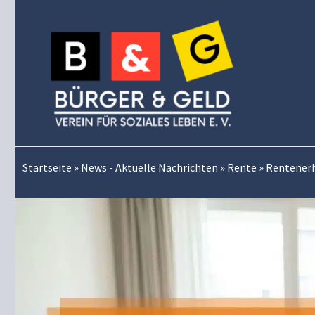
Zum
Inhalt
springen
Startseite
»
News - Aktuelle Nachrichten
»
Rente
»
Rentenerh