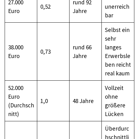
27.000
rund 92
0,52
unerreich
Euro
Jahre
bar
Selbst ein
sehr
38.000
rund 66
langes
0,73
Euro
Jahre
Erwerbsle
ben reicht
real kaum
52.000
Vollzeit
Euro
ohne
1,0
48 Jahre
(Durchsch
größere
nitt)
Lücken
Überdurc
hschnittli