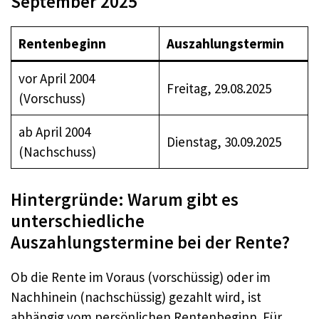
September 2025
Rentenbeginn
Auszahlungstermin
vor April 2004
Freitag, 29.08.2025
(Vorschuss)
ab April 2004
Dienstag, 30.09.2025
(Nachschuss)
Hintergründe: Warum gibt es
unterschiedliche
Auszahlungstermine bei der Rente?
Ob die Rente im Voraus (vorschüssig) oder im
Nachhinein (nachschüssig) gezahlt wird, ist
abhängig vom persönlichen Rentenbeginn. Für