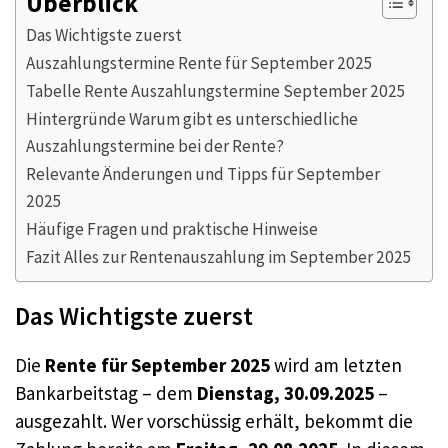
Überblick
Das Wichtigste zuerst
Auszahlungstermine Rente für September 2025
Tabelle Rente Auszahlungstermine September 2025
Hintergründe Warum gibt es unterschiedliche
Auszahlungstermine bei der Rente?
Relevante Änderungen und Tipps für September
2025
Häufige Fragen und praktische Hinweise
Fazit Alles zur Rentenauszahlung im September 2025
Das Wichtigste zuerst
Die
Rente für September 2025
wird am letzten
Bankarbeitstag – dem
Dienstag, 30.09.2025
–
ausgezahlt. Wer vorschüssig erhält, bekommt die