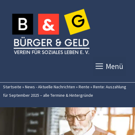
Zum
Inhalt
springen
Menü
Startseite
»
News - Aktuelle Nachrichten
»
Rente
»
Rente: Auszahlung
für September 2025 – alle Termine & Hintergründe