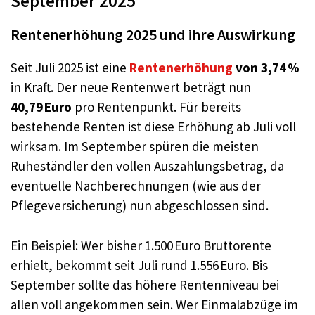
September 2025
Rentenerhöhung 2025 und ihre Auswirkung
Seit Juli 2025 ist eine
Rentenerhöhung
von 3,74 %
in Kraft. Der neue Rentenwert beträgt nun
40,79 Euro
pro Rentenpunkt. Für bereits
bestehende Renten ist diese Erhöhung ab Juli voll
wirksam. Im September spüren die meisten
Ruheständler den vollen Auszahlungsbetrag, da
eventuelle Nachberechnungen (wie aus der
Pflegeversicherung) nun abgeschlossen sind.
Ein Beispiel: Wer bisher 1.500 Euro Bruttorente
erhielt, bekommt seit Juli rund 1.556 Euro. Bis
September sollte das höhere Rentenniveau bei
allen voll angekommen sein. Wer Einmalabzüge im