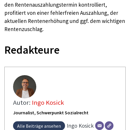
den Rentenauszahlungstermin kontrolliert,
profitiert von einer fehlerfreien Auszahlung, der
aktuellen Rentenerhöhung und ggf. dem wichtigen
Rentenzuschlag.
Redakteure
Autor:
Ingo Kosick
Journalist, Schwerpunkt Sozialrecht
Ingo
Kosick
Alle Beiträge ansehen