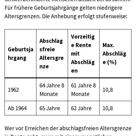
Für frühere Geburtsjahrgänge gelten niedrigere
Altersgrenzen. Die Anhebung erfolgt stufenweise:
Vorzeitig
Abschlag
e Rente
Max.
Geburtsja
sfreie
mit
Abschläg
hrgang
Altersgre
Abschläg
e (%)
nze
en
64 Jahre 8
61 Jahre 8
1962
10,8
Monate
Monate
Ab 1964
65 Jahre
62 Jahre
10,8
Wer vor Erreichen der abschlagsfreien Altersgrenze