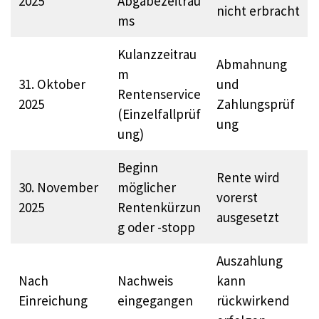
2025
Abgabezeitrau
nicht erbracht
ms
Kulanzzeitrau
Abmahnung
m
31. Oktober
und
Rentenservice
2025
Zahlungsprüf
(Einzelfallprüf
ung
ung)
Beginn
Rente wird
30. November
möglicher
vorerst
2025
Rentenkürzun
ausgesetzt
g oder -stopp
Auszahlung
Nach
Nachweis
kann
Einreichung
eingegangen
rückwirkend