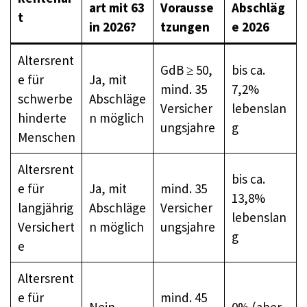
art mit 63
Vorausse
Abschläg
t
in 2026?
tzungen
e 2026
Altersrent
GdB ≥ 50,
bis ca.
e für
Ja, mit
mind. 35
7,2%
schwerbe
Abschläge
Versicher
lebenslan
hinderte
n möglich
ungsjahre
g
Menschen
Altersrent
bis ca.
e für
Ja, mit
mind. 35
13,8%
langjährig
Abschläge
Versicher
lebenslan
Versichert
n möglich
ungsjahre
g
e
Altersrent
e für
mind. 45
Nein,
0% (aber