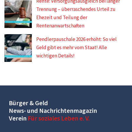
Rente: Versorgungsausgleich bei langer
Trennung – überraschendes Urteil zu
Ehezeit und Teilung der
Rentenanwartschaften
Pendlerpauschale 2026 erhöht: So viel
Geld gibt es mehr vom Staat! Alle
wichtigen Details!
Bürger & Geld
News- und Nachrichtenmagazin
Verein
Für soziales Leben e. V.