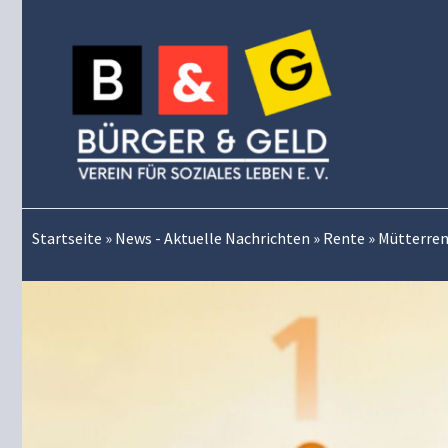
Zum
Inhalt
springen
Startseite
»
News - Aktuelle Nachrichten
»
Rente
»
Mütterrent