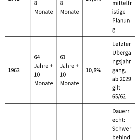
8
8
mittelfr
Monate
Monate
istige
Planun
g
Letzter
Überga
64
61
ngsjahr
Jahre +
Jahre +
1963
10,8%
gang,
10
10
ab 2029
Monate
Monate
gilt
65/62
Dauerr
echt:
Schwer
behind