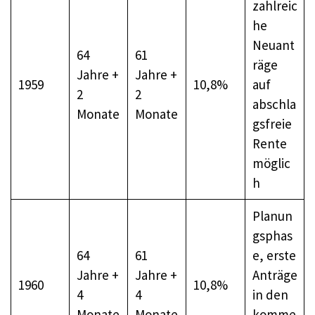
zahlreic
he
Neuant
64
61
räge
Jahre +
Jahre +
1959
10,8%
auf
2
2
abschla
Monate
Monate
gsfreie
Rente
möglic
h
Planun
gsphas
64
61
e, erste
Jahre +
Jahre +
Anträge
1960
10,8%
4
4
in den
Monate
Monate
komme