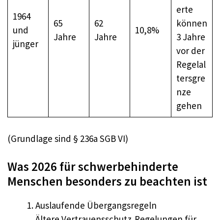
erte
1964
65
62
können
und
10,8%
Jahre
Jahre
3 Jahre
jünger
vor der
Regelal
tersgre
nze
gehen
(Grundlage sind § 236a SGB VI)
Was 2026 für schwerbehinderte
Menschen besonders zu beachten ist
Auslaufende Übergangsregeln
Ältere Vertrauensschutz‑Regelungen für