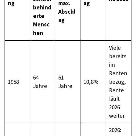
ng
max.
ag
behind
Abschl
erte
ag
Mensc
hen
Viele
bereits
im
Renten
64
61
1958
10,8%
bezug,
Jahre
Jahre
Rente
läuft
2026
weiter
2026: