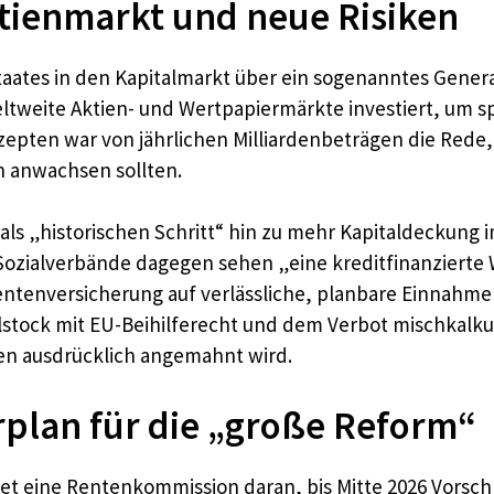
tienmarkt und neue Risiken
 Staates in den Kapitalmarkt über ein sogenanntes Genera
ltweite Aktien- und Wertpapiermärkte investiert, um sp
pten war von jährlichen Milliardenbeträgen die Rede, 
ch anwachsen sollten.
 als „historischen Schritt“ hin zu mehr Kapitaldeckung
ozialverbände dagegen sehen „eine kreditfinanzierte 
Rentenversicherung auf verlässliche, planbare Einnahme
alstock mit EU-Beihilferecht und dem Verbot mischkalkul
nen ausdrücklich angemahnt wird.
plan für die „große Reform“
tet eine Rentenkommission daran, bis Mitte 2026 Vorsc