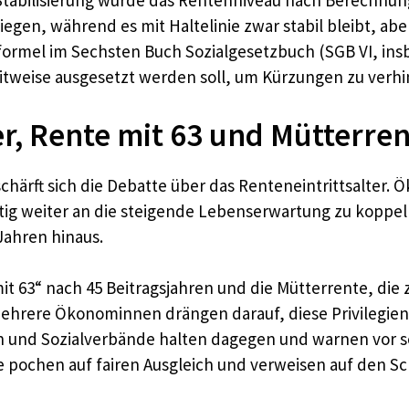
Stabilisierung würde das Rentenniveau nach Berechnung
iegen, während es mit Haltelinie zwar stabil bleibt, abe
enformel im Sechsten Buch Sozialgesetzbuch (SGB VI, in
eitweise ausgesetzt werden soll, um Kürzungen zu verhi
er, Rente mit 63 und Mütterre
schärft sich die Debatte über das Renteneintrittsalter.
stig weiter an die steigende Lebenserwartung zu koppel
Jahren hinaus.
it 63“ nach 45 Beitragsjahren und die Mütterrente, die
mehrere Ökonominnen drängen darauf, diese Privilegie
n und Sozialverbände halten dagegen und warnen vor s
e pochen auf fairen Ausgleich und verweisen auf den S