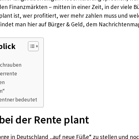
en Finanzmärkten – mitten in einer Zeit, in der viele 
lant ist, wer profitiert, wer mehr zahlen muss und we
findet man hier auf Bürger & Geld, dem Nachrichtenmagaz
blick
lschrauben
terrente
en
m“
Rentner bedeutet
bei der Rente plant
orge in Deutschland „auf neue Füße“ zu stellen und no