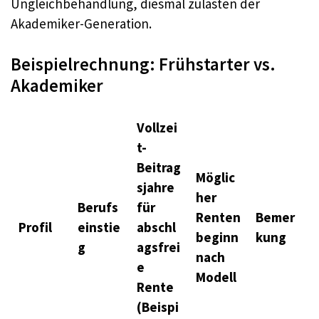
Ungleichbehandlung, diesmal zulasten der
Akademiker-Generation.​
Beispielrechnung: Frühstarter vs.
Akademiker
Vollzei
t-
Beitrag
Möglic
sjahre
her
Berufs
für
Renten
Bemer
Profil
einstie
abschl
beginn
kung
g
agsfrei
nach
e
Modell
Rente
(Beispi