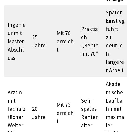
Später
Einstieg
Ingenie
Praktis
führt
ur mit
Mit 70
25
ch
zu
Master-
erreich
Jahre
„Rente
deutlic
Abschl
t
mit 70“​
h
uss
längere
r Arbeit
Akade
Ärztin
mische
mit
Sehr
Laufba
Mit 73
fachärz
28
spätes
hn mit
erreich
tlicher
Jahre
Renten
maxima
t
Weiter
alter​
ler