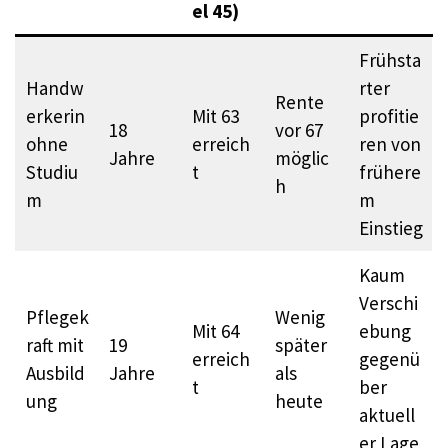
el 45)
Frühsta
Handw
rter
Rente
erkerin
Mit 63
profitie
18
vor 67
ohne
erreich
ren von
Jahre
möglic
Studiu
t
frühere
h ​
m
m
Einstieg
Kaum
Verschi
Pflegek
Wenig
Mit 64
ebung
raft mit
19
später
erreich
gegenü
Ausbild
Jahre
als
t
ber
ung
heute​
aktuell
er Lage