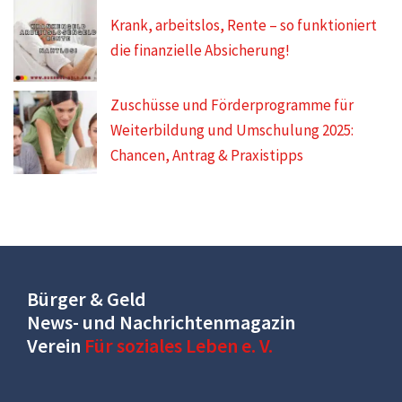
Krank, arbeitslos, Rente – so funktioniert
die finanzielle Absicherung!
Zuschüsse und Förderprogramme für
Weiterbildung und Umschulung 2025:
Chancen, Antrag & Praxistipps
Bürger & Geld
News- und Nachrichtenmagazin
Verein
Für soziales Leben e. V.