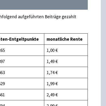
hfolgend aufgeführten Beiträge gezahlt
ten-Entgeltpunkte
monatliche Rente
265
1,00 €
397
1,49 €
463
1,74 €
529
1,99 €
661
2,49 €
794
2,99 €