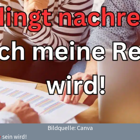
Bildquelle: Canva
e
sein wird!