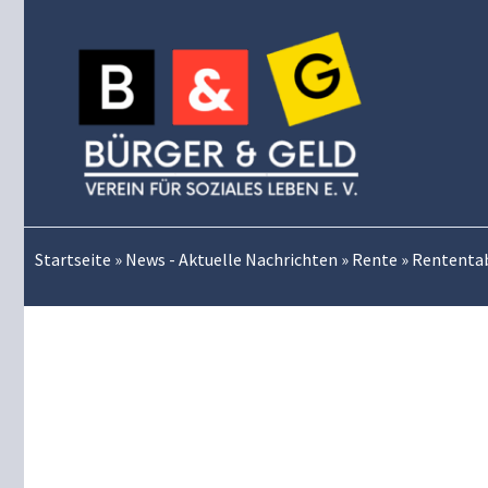
Zum
Inhalt
springen
Startseite
»
News - Aktuelle Nachrichten
»
Rente
»
Rententab