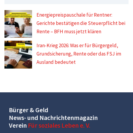
Energiepreispauschale für Rentner:
Gerichte bestätigen die Steuerpflicht bei
Rente – BFH muss jetzt klären
Iran-Krieg 2026: Was er für Bürgergeld,
Grundsicherung, Rente oder das FSJ im
Ausland bedeutet
Bürger & Geld
News- und Nachrichtenmagazin
Verein
Für soziales Leben e. V.