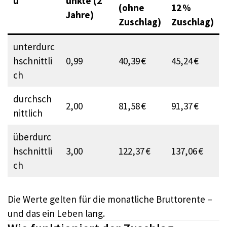
u
unkte (2
(ohne
12 %
Jahre)
Zuschlag)
Zuschlag)
unterdurc
hschnittli
0,99
40,39 €
45,24 €
ch
durchsch
2,00
81,58 €
91,37 €
nittlich
überdurc
hschnittli
3,00
122,37 €
137,06 €
ch
Die Werte gelten für die monatliche Bruttorente –
und das ein Leben lang.