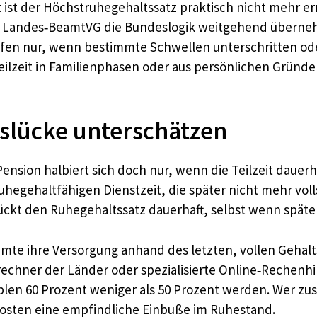
t ist der Höchstruhegehaltssatz praktisch nicht mehr e
s Landes‑BeamtVG die Bundeslogik weitgehend überneh
reifen nur, wenn bestimmte Schwellen unterschritten o
e Teilzeit in Familienphasen oder aus persönlichen Grün
slücke unterschätzen
Pension halbiert sich doch nur, wenn die Teilzeit dauerha
 ruhegehaltfähigen Dienstzeit, die später nicht mehr v
drückt den Ruhegehaltssatz dauerhaft, selbst wenn später
mte ihre Versorgung anhand des letzten, vollen Gehal
srechner der Länder oder spezialisierte Online‑Rechen
blen 60 Prozent weniger als 50 Prozent werden. Wer zusä
skosten eine empfindliche Einbuße im Ruhestand.