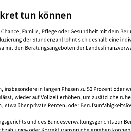
nkret tun können
ige Chance, Familie, Pflege oder Gesundheit mit dem Ber
Reduzierung der Stundenzahl lohnt sich deshalb eine ind
wa mit den Beratungsangeboten der Landesfinanzverwa
n, insbesondere in langen Phasen zu 50 Prozent oder w
ulässt, wieder auf Vollzeit erhöhen, um zusätzliche ru
n, etwa über private Renten‑ oder Berufsunfähigkeits
gsgerichts und des Bundesverwaltungsgerichts zur Ber
Nachzahlungs‑ oder Korrekturansprüche ergeben können