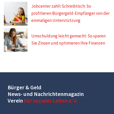
Jobcenter zahlt Schreibtisch: So
profitieren Bürgergeld-Empfänger von der
einmaligen Unterstützung
Umschuldung leicht gemacht: So sparen
Sie Zinsen und optimieren Ihre Finanzen
Bürger & Geld
News- und Nachrichtenmagazin
Verein
Für soziales Leben e. V.