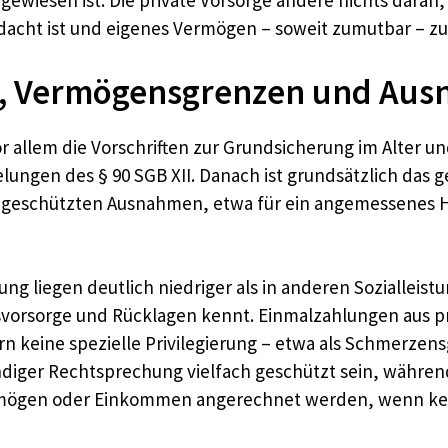
gewiesen ist. Die private Vorsorge ändere nichts daran
acht ist und eigenes Vermögen – soweit zumutbar – zue
XII, Vermögensgrenzen und Au
r allem die Vorschriften zur Grundsicherung im Alter u
lungen des § 90 SGB XII. Danach ist grundsätzlich das
gen geschützten Ausnahmen, etwa für ein angemessenes
ung liegen deutlich niedriger als in anderen Soziallei
svorsorge und Rücklagen kennt. Einmalzahlungen aus pri
rn keine spezielle Privilegierung – etwa als Schmerzensg
ger Rechtsprechung vielfach geschützt sein, während
rmögen oder Einkommen angerechnet werden, wenn kein 