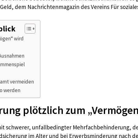
 Geld, dem Nachrichtenmagazin des Vereins Für soziales
blick
mögen“ wird
d Ausnahmen
sammenspiel
alamt vermeiden
ko werden
rung plötzlich zum „Vermögen
 mit schwerer, unfallbedingter Mehrfachbehinderung, 
ndsicherung im Alter und bei Erwerbsminderung nach d