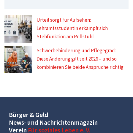
Urteil sorgt für Aufsehen:
Lehramtsstudentin erkämpft sich
Stehfunktion am Rollstuhl
Schwerbehinderung und Pflegegrad:
Diese Änderung gilt seit 2026 – und so
kombinieren Sie beide Ansprüche richtig
Bürger & Geld
News- und Nachrichtenmagazin
Verein
Für soziales Leben e. V.