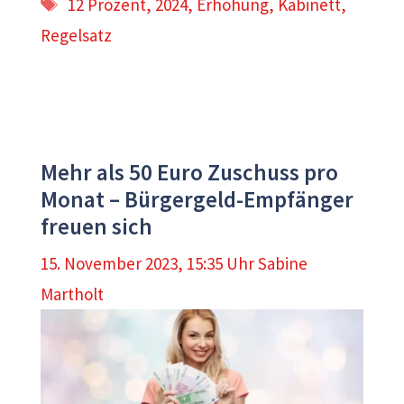
Schlagwörter
12 Prozent
,
2024
,
Erhöhung
,
Kabinett
,
Regelsatz
Mehr als 50 Euro Zuschuss pro
Monat – Bürgergeld-Empfänger
freuen sich
15. November 2023, 15:35 Uhr
Sabine
Martholt