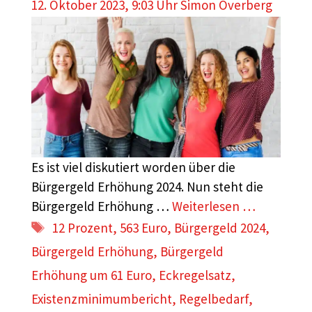
12. Oktober 2023, 9:03 Uhr
Simon Overberg
Es ist viel diskutiert worden über die
Bürgergeld Erhöhung 2024. Nun steht die
Bürgergeld Erhöhung …
Weiterlesen …
Schlagwörter
12 Prozent
,
563 Euro
,
Bürgergeld 2024
,
Bürgergeld Erhöhung
,
Bürgergeld
Erhöhung um 61 Euro
,
Eckregelsatz
,
Existenzminimumbericht
,
Regelbedarf
,