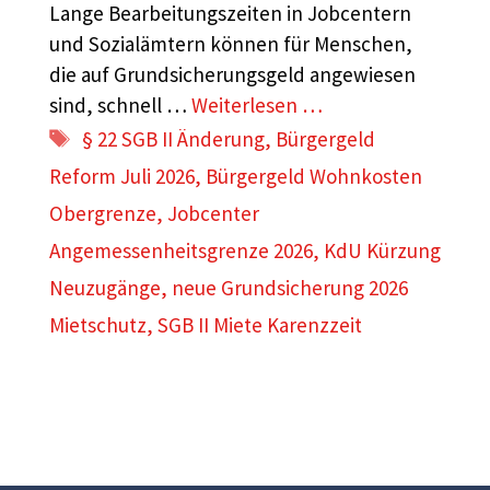
Lange Bearbeitungszeiten in Jobcentern
und Sozialämtern können für Menschen,
die auf Grundsicherungsgeld angewiesen
sind, schnell …
Weiterlesen …
Schlagwörter
§ 22 SGB II Änderung
,
Bürgergeld
Reform Juli 2026
,
Bürgergeld Wohnkosten
Obergrenze
,
Jobcenter
Angemessenheitsgrenze 2026
,
KdU Kürzung
Neuzugänge
,
neue Grundsicherung 2026
Mietschutz
,
SGB II Miete Karenzzeit